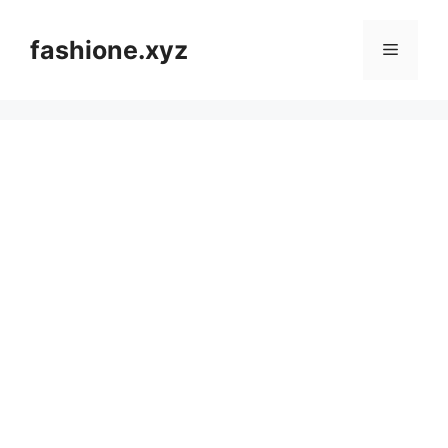
Langsung
ke
fashione.xyz
Menu
isi